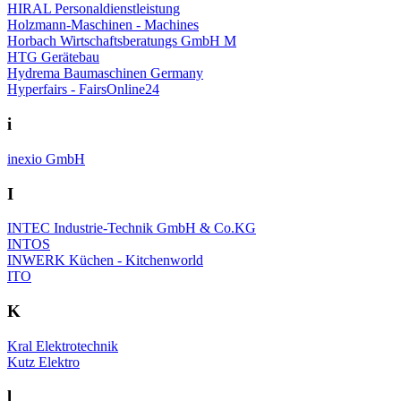
HIRAL Personaldienstleistung
Holzmann-Maschinen - Machines
Horbach Wirtschaftsberatungs GmbH M
HTG Gerätebau
Hydrema Baumaschinen Germany
Hyperfairs - FairsOnline24
i
inexio GmbH
I
INTEC Industrie-Technik GmbH & Co.KG
INTOS
INWERK Küchen - Kitchenworld
ITO
K
Kral Elektrotechnik
Kutz Elektro
l