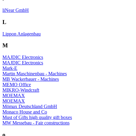
liNear GmbH
L
Lippon Anlagenbau
M
MAJDIC Electronics
MAJDIC Electronics
Mark-E
Martin Maschinenbau - Machines
MB Wackerbauer - Machines
MEMO Office
MIKRO-Windcraft
MOEMAX
MOEMAX
Mömax Deutschland GmbH
Monaco House and Co
Must of Gifts high quality gift boxes
MW Messebau - Fair constructions
o