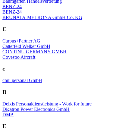
Baumgarten Handelsvertretung
BENZ-24
BENZ-24
BRUNATA-METRONA GmbH Co. KG
C
Carpus+Partner AG
Catterfeld Welker GmbH
CONTINU GERMANY GMBH
Covestro Aircraft
c
chili personal GmbH
D
Deixis Personaldienstleistung - Work for future
Digatron Power Electronics GmbH
DMB
E