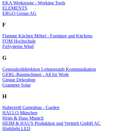
EKA Werkzeuge - Working Tools
ELEMENTS
ERGO Group AG
F
Flamme Küchen Möbel - Furniture and Kitchens
FOM Hochschule
FuSystems Wind
G
Generalzolldirektion Leitungsstab Kommunikation
GERL-Baumschinen - All for Work
Gingar Dekoshop
Grammer Solar
H
Haberzettl Gartenbau - Garden
HALLO München
Heim & Haus Munich
HEIM & HAUS Produktion und Vertrieb GmbH AC
Highlight LED