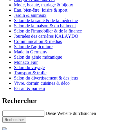
Mode, beauté, mariage & bijoux
Eau, bien-être, loisirs & sport
Jardin & animaux
Salon de la santé & de la médecine
Salon de la maison & du bâtiment
Salon de l'immobilier & de la finance
Journées des carrières KALAYDO
Communication & médias
Salon de l'agriculture
Made in Germany
Salon du génie mécanique
Monaco-Fair
Salon du voyage
Transport & trafic
Salon du divertissement & des jeux
Vivre, dormir, cuisines & déco
Par air & par eau
Rechercher
Diese Website durchsuchen
Rechercher