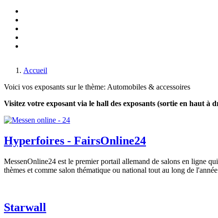
Made in Germany
Salon du génie mécanique
Monaco-Fair
Salon du voyage
Transport & trafic
Salon du divertissement & des jeux
Vivre, dormir, cuisines & déco
Par air & par eau
Accueil
Voici vos exposants sur le thème: Automobiles & accessoires
Visitez votre exposant via le hall des exposants (sortie en haut à d
Hyperfoires - FairsOnline24
MessenOnline24 est le premier portail allemand de salons en ligne qui 
thèmes et comme salon thématique ou national tout au long de l'année
Starwall