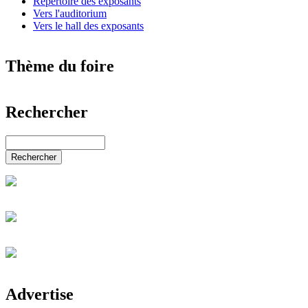
Répertoire des exposants
Vers l'auditorium
Vers le hall des exposants
Thème du foire
Nouvelles du monde entier
Rechercher
Le Monde de l'art
Automobiles & accessoires
Diese Website durchsuchen
Salon de l'industrie et de la technologie
Services, éducation & emplois
Rechercher
Commerce de détail & gastronomie
Électronique & TI
Énergie & alternatives
Mode, beauté, mariage & bijoux
Eau, bien-être, loisirs & sport
Jardin & animaux
Salon de la santé & de la médecine
Salon de la maison & du bâtiment
Salon de l'immobilier & de la finance
Journées des carrières KALAYDO
Advertise
Communication & médias
Salon de l'agriculture