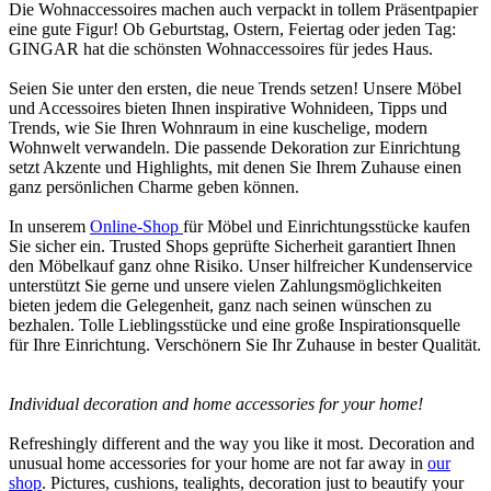
Die Wohnaccessoires machen auch verpackt in tollem Präsentpapier
eine gute Figur! Ob Geburtstag, Ostern, Feiertag oder jeden Tag:
GINGAR hat die schönsten Wohnaccessoires für jedes Haus.
Seien Sie unter den ersten, die neue Trends setzen! Unsere Möbel
und Accessoires bieten Ihnen inspirative Wohnideen, Tipps und
Trends, wie Sie Ihren Wohnraum in eine kuschelige, modern
Wohnwelt verwandeln. Die passende Dekoration zur Einrichtung
setzt Akzente und Highlights, mit denen Sie Ihrem Zuhause einen
ganz persönlichen Charme geben können.
In unserem
Online-Shop
für Möbel und Einrichtungsstücke kaufen
Sie sicher ein. Trusted Shops geprüfte Sicherheit garantiert Ihnen
den Möbelkauf ganz ohne Risiko. Unser hilfreicher Kundenservice
unterstützt Sie gerne und unsere vielen Zahlungsmöglichkeiten
bieten jedem die Gelegenheit, ganz nach seinen wünschen zu
bezhalen. Tolle Lieblingsstücke und eine große Inspirationsquelle
für Ihre Einrichtung. Verschönern Sie Ihr Zuhause in bester Qualität.
Individual decoration and home accessories for your home!
Refreshingly different and the way you like it most. Decoration and
unusual home accessories for your home are not far away in
our
shop
. Pictures, cushions, tealights, decoration just to beautify your