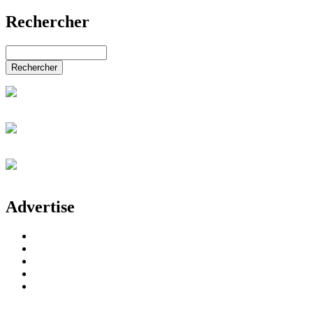
Nouvelles du monde entier
Rechercher
Le Monde de l'art
Automobiles & accessoires
Diese Website durchsuchen
Salon de l'industrie et de la technologie
Services, éducation & emplois
Rechercher
Commerce de détail & gastronomie
Électronique & TI
Énergie & alternatives
Mode, beauté, mariage & bijoux
Eau, bien-être, loisirs & sport
Jardin & animaux
Salon de la santé & de la médecine
Salon de la maison & du bâtiment
Salon de l'immobilier & de la finance
Journées des carrières KALAYDO
Advertise
Communication & médias
Salon de l'agriculture
Made in Germany
Salon du génie mécanique
Monaco-Fair
Salon du voyage
Transport & trafic
Salon du divertissement & des jeux
Vivre, dormir, cuisines & déco