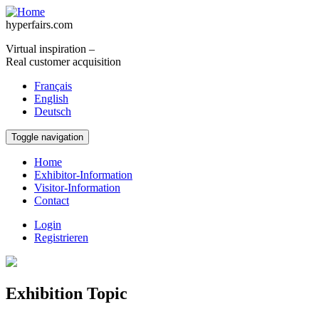
Skip to main content
hyperfairs.com
Virtual inspiration –
Real customer acquisition
Français
English
Deutsch
Toggle navigation
Home
Exhibitor-Information
Visitor-Information
Contact
Login
Registrieren
Exhibition Topic