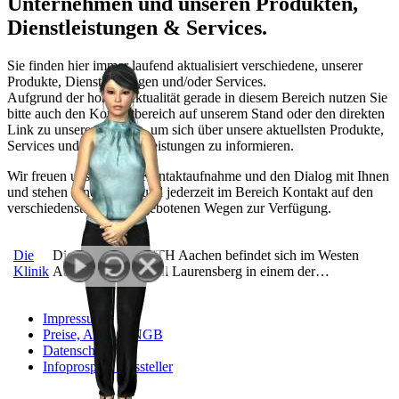
Unternehmen und unseren Produkten,
Dienstleistungen & Services.
Sie finden hier immer laufend aktualisiert verschiedene, unserer
Produkte, Dienstleistungen und/oder Services.
Aufgrund der hohen Aktualität gerade in diesem Bereich nutzen Sie
bitte auch den Kontaktbereich auf unserem Stand oder den direkten
Link zu unserer Website, um sich über unsere aktuellsten Produkte,
Services und/oder Dienstleistungen zu informieren.
Wir freuen uns auf Ihre Kontaktaufnahme und den Dialog mit Ihnen
und stehen Ihnen gerne und jederzeit im Bereich Kontakt auf den
verschiedensten, dort angebotenen Wegen zur Verfügung.
Die
Die Uniklinik RWTH Aachen befindet sich im Westen
Klinik
Aachens im Stadtteil Laurensberg in einem der…
Impressum
Preise, AGB & NGB
Datenschutz
Infoprospekt Aussteller