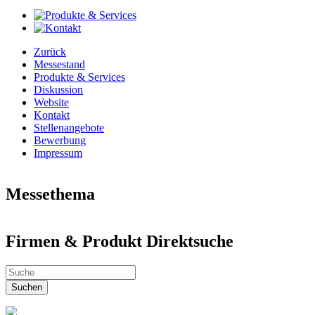
Zurück
Messestand
Produkte & Services
Diskussion
Website
Kontakt
Stellenangebote
Bewerbung
Impressum
Messethema
Neues aus aller Welt
Firmen & Produkt Direktsuche
Welt der Kunst
Automobile & Zubehör
Firmen & Produkt Direktsuche
Industrie & Technik Fachmesse
Dienstleistungen, Bildung & Jobs
Suchen
Einzelhandel & Gastronomie
Elektronic & IT