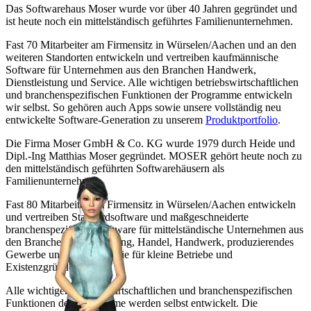
Das Softwarehaus Moser wurde vor über 40 Jahren gegründet und
ist heute noch ein mittelständisch geführtes Familienunternehmen.
Fast 70 Mitarbeiter am Firmensitz in Würselen/Aachen und an den
weiteren Standorten entwickeln und vertreiben kaufmännische
Software für Unternehmen aus den Branchen Handwerk,
Dienstleistung und Service. Alle wichtigen betriebswirtschaftlichen
und branchenspezifischen Funktionen der Programme entwickeln
wir selbst. So gehören auch Apps sowie unsere vollständig neu
entwickelte Software-Generation zu unserem
Produktportfolio
.
Die Firma Moser GmbH & Co. KG wurde 1979 durch Heide und
Dipl.-Ing Matthias Moser gegründet. MOSER gehört heute noch zu
den mittelständisch geführten Softwarehäusern als
Familienunternehmen.
Fast 80 Mitarbeiter am Firmensitz in Würselen/Aachen entwickeln
und vertreiben Standardsoftware und maßgeschneiderte
branchenspezifische Software für mittelständische Unternehmen aus
den Branchen Dienstleistung, Handel, Handwerk, produzierendes
Gewerbe und Service sowie für kleine Betriebe und
Existenzgründer.
Alle wichtigen betriebswirtschaftlichen und branchenspezifischen
Funktionen der Programme werden selbst entwickelt. Die