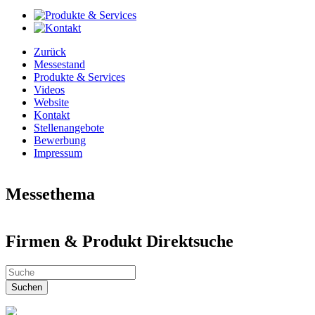
Zurück
Messestand
Produkte & Services
Videos
Website
Kontakt
Stellenangebote
Bewerbung
Impressum
Messethema
Neues aus aller Welt
Firmen & Produkt Direktsuche
Welt der Kunst
Automobile & Zubehör
Firmen & Produkt Direktsuche
Industrie & Technik Fachmesse
Dienstleistungen, Bildung & Jobs
Suchen
Einzelhandel & Gastronomie
Elektronic & IT