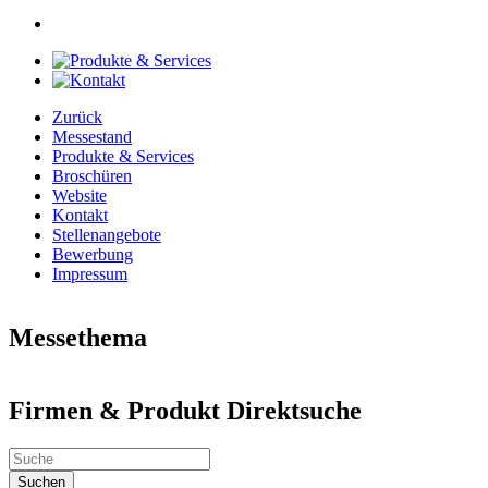
Zurück
Messestand
Produkte & Services
Broschüren
Website
Kontakt
Stellenangebote
Bewerbung
Impressum
Messethema
Neues aus aller Welt
Firmen & Produkt Direktsuche
Welt der Kunst
Automobile & Zubehör
Firmen & Produkt Direktsuche
Industrie & Technik Fachmesse
Dienstleistungen, Bildung & Jobs
Suchen