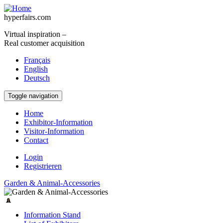
Skip to main content
hyperfairs.com
Virtual inspiration –
Real customer acquisition
Français
English
Deutsch
Toggle navigation
Home
Exhibitor-Information
Visitor-Information
Contact
Login
Registrieren
Garden & Animal-Accessories
Information Stand