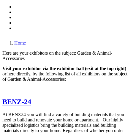
Made in Germany
Mechanical engineering
Monaco-Fair
Travel & Holiday
Transportation & Traffic
Games & Entertainment
Living, sleeping, kitchens & decoration
In the air & on the water
Home
Here are your exhibitors on the subject: Garden & Animal-
Accessories
Visit your exhibitor via the exhibitor hall (exit at the top right)
or here directly, by the following list of all exhibitors on the subject
of Garden & Animal-Accessories:
BENZ-24
At BENZ24 you will find a variety of building materials that you
need to build and renovate your home or apartment. Our highly
specialized logistics bring the building materials and building
materials directly to your home. Regardless of whether you order